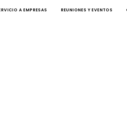
ERVICIO A EMPRESAS
REUNIONES Y EVENTOS
VICIO A EMPRESAS
REUNIONES Y EVENTOS
C
ucting