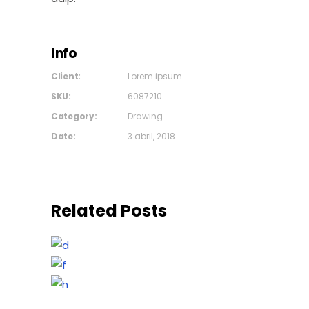
Info
Client:
Lorem ipsum
SKU:
6087210
Category:
Drawing
Date:
3 abril, 2018
Related Posts