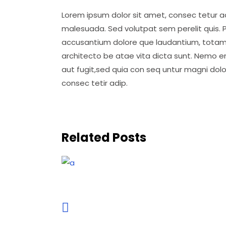
Lorem ipsum dolor sit amet, consec tetur adi
malesuada. Sed volutpat sem perelit quis. P
accusantium dolore que laudantium, totam ap
architecto be atae vita dicta sunt. Nemo e
aut fugit,sed quia con seq untur magni dol
consec tetir adip.
Related Posts