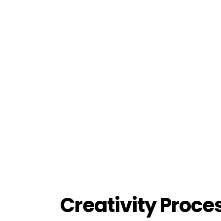
Lorem ipsum dolor sit ame
Creativity Proce