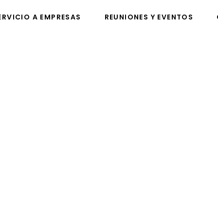
ERVICIO A EMPRESAS
REUNIONES Y EVENTOS
VICIO A EMPRESAS
REUNIONES Y EVENTOS
C
ss Card