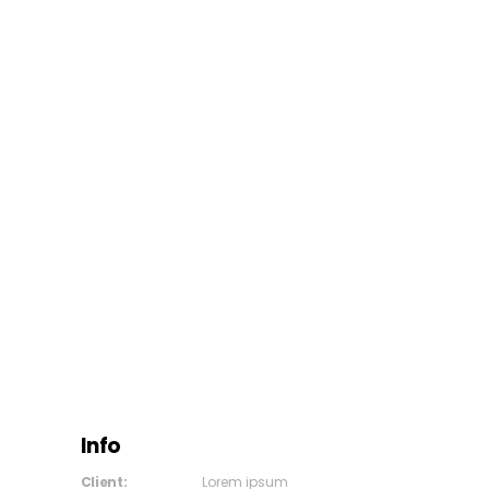
Info
Client:
Lorem ipsum