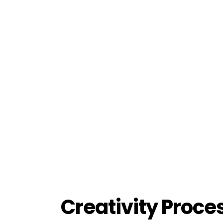
Lorem ipsum dolor sit ame
Creativity Proce