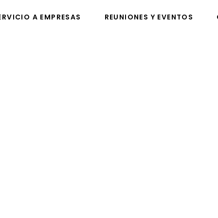
ERVICIO A EMPRESAS
REUNIONES Y EVENTOS
VICIO A EMPRESAS
REUNIONES Y EVENTOS
C
esign