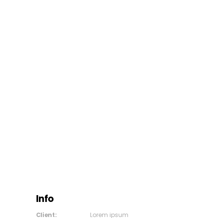
Info
Client:
Lorem ipsum