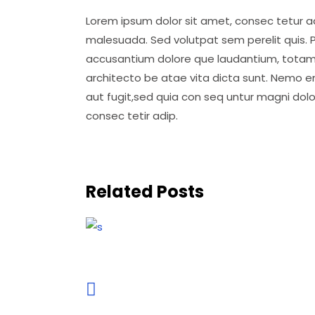
Lorem ipsum dolor sit amet, consec tetur adi
malesuada. Sed volutpat sem perelit quis. P
accusantium dolore que laudantium, totam ap
architecto be atae vita dicta sunt. Nemo e
aut fugit,sed quia con seq untur magni dol
consec tetir adip.
Related Posts