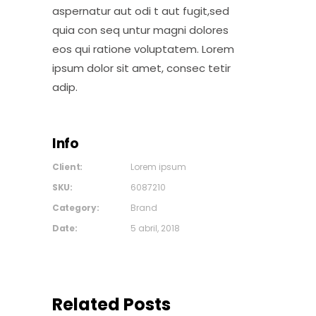
aspernatur aut odi t aut fugit,sed
quia con seq untur magni dolores
eos qui ratione voluptatem. Lorem
ipsum dolor sit amet, consec tetir
adip.
Info
Client:
Lorem ipsum
SKU:
6087210
Category:
Brand
Date:
5 abril, 2018
Related Posts